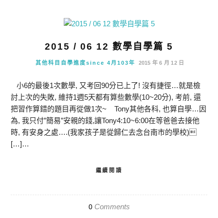
2015 / 06 12 數學自學篇 5
其他科目自學進度since 4月103年
2015 年 6 月 12 日
小6的最後1次數學, 又考回90分已上了! 沒有捷徑…就是檢
討上次的失敗, 維持1週5天都有算些數學(10~20分), 考前, 還
把習作算錯的題目再從做1次~ Tony其他各科, 也算自學…因
為, 我只付”簡易”安親的錢,讓Tony4:10~6:00在等爸爸去接他
時, 有安身之處….(我家孩子是從歸仁去念台南市的學校)
[…]…
繼續閱讀
Comments
0