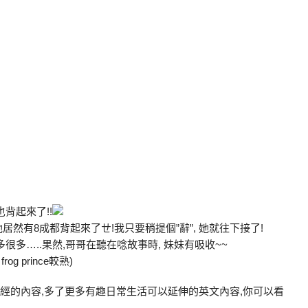
背起來了!!
想到她居然有8成都背起來了ㄝ!我只要稍提個”辭”, 她就往下接了!
多很多…..果然,哥哥在聽在唸故事時, 妹妹有吸收~~
rog prince較熟)
乏味英文讀經的內容,多了更多有趣日常生活可以延伸的英文內容,你可以看