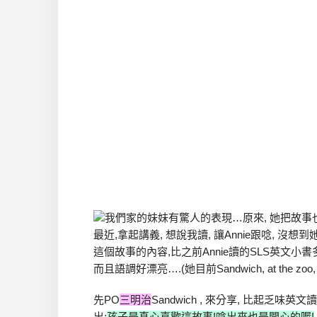
我們家的妹妹有驚人的表現…原來, 她把故事也
最近,拿起講義, 想說我讀, 讓Annie跟唸, 沒
這個故事的內容,比之前Annie讀的SLS英文小書
而且語調好漂亮….(她目前Sandwich, at the zoo, f
先PO
三明治
Sandwich , 來分享, 比起
出:
孩子是真心喜歡這故事!唸出來也是開心的喔!