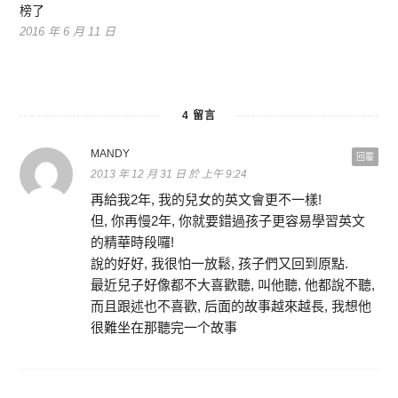
榜了
2016 年 6 月 11 日
4 留言
MANDY
回覆
2013 年 12 月 31 日 於 上午 9:24
再給我2年, 我的兒女的英文會更不一樣!
但, 你再慢2年, 你就要錯過孩子更容易學習英文
的精華時段囉!
說的好好, 我很怕一放鬆, 孩子們又回到原點.
最近兒子好像都不大喜歡聽, 叫他聽, 他都說不聽,
而且跟述也不喜歡, 后面的故事越來越長, 我想他
很難坐在那聽完一个故事