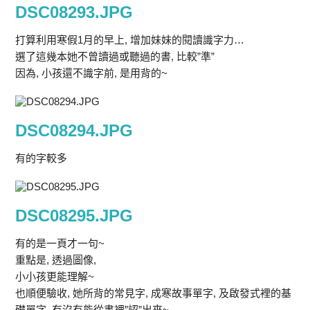
DSC08293.JPG
打算利用寒假1月的早上, 增加妹妹的閱讀識字力…
選了這幾本她不曾讀過或聽過的書, 比較”準”
因為, 小孩還不識字前, 是用背的~
DSC08294.JPG
有的字較多
DSC08295.JPG
有的是一頁才一句~
重點是, 透過圖像,
小小孩更能理解~
也順便驗收, 她所背的常見字, 成寒故事單字, 及啟發式裡的基
礎單字, 有沒有能從書裡”認”出來~