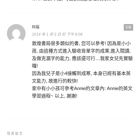
阿福
回覆
2014 年 1 月 3 日 於 下午 8:08
敦煌書局很多類似的書, 您可以參考! 因為是小小
孩, 由這種方式進入驗收背單字的成果,進入閱讀,
及做克漏字的能力, 應該還可行…我家女兒先實驗
囉!
因為我兒子是小4接觸到成寒, 本身已經有基本英
文能力, 故進行的較快!
家中有小小孩可參考Annie的文章內: Annie的英文
學習過程~ 以上, 謝謝!
發表留言