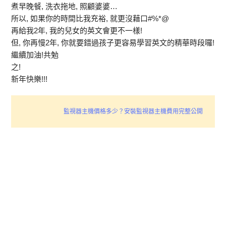
煮早晚餐, 洗衣拖地, 照顧婆婆…
所以, 如果你的時間比我充裕, 就更沒藉口#%*@
再給我2年, 我的兒女的英文會更不一樣!
但, 你再慢2年, 你就要錯過孩子更容易學習英文的精華時段囉!
繼續加油!共勉
之!
新年快樂!!!
監視器主機價格多少？安裝監視器主機費用完整公開