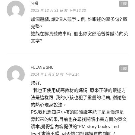
阿福
回覆
2013 年 12 月 31 日 於 下午 12:23
加個遊戲, 讓2個人競爭…例, 誰跟述的較多句? 較
完整?
誰能在認真聽故事時, 聽出你突然暗暫停鍵時的英
文字?
FUJANE SHU
回覆
2014 年 1 月 3 日 於 下午 2:14
您好.
我也正使用成寒教材的媽媽, 原來正確的跟述方
法是這樣跟, 我的小孩也犯了重疊的毛病, 謝謝您
的熱心現身說法。
PS.我也想知道小孩的閱讀識字能子是真懂還是
背起來的結果,目前也在尋找閱讀小書方面的英文
讀本,覺得您內容提供的”PM story books red
level”書籍不錯, 可否請問您哪裡買的到呢？