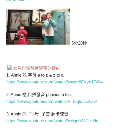
5分28秒
女兒自然發音學習的連結
1. Annie 唸 字母 a to z & z to a
https://www.youtube.com/watch?v=zm8Ckyp1OO4
2. Annie 唸 自然發音 phonics a to z
https://www.youtube.com/watch?v=b-qtdnLoCE4
3. Annie 的 子+母+子音 翻卡練習
https://www.youtube.com/watch?v=lqd0Wx1zo9c