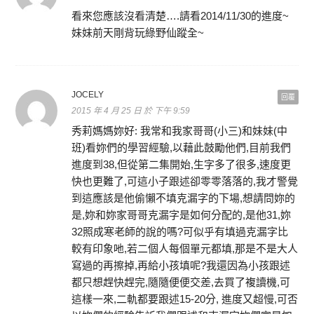
看來您應該沒看清楚….請看2014/11/30的進度~
妹妹前天剛背玩綠野仙蹤全~
JOCELY
回覆
2015 年 4 月 25 日 於 下午 9:59
秀莉媽媽妳好: 我常和我家哥哥(小三)和妹妹(中
班)看妳們的學習經驗,以藉此鼓勵他們,目前我們
進度到38,但從第二集開始,生字多了很多,速度更
快也更難了,可這小子跟述卻零零落落的,我才警覺
到這應該是他偷懶不填克漏字的下場,想請問妳的
是,妳和妳家哥哥克漏字是如何分配的,是他31,妳
32照成寒老師的說的嗎?可似乎有填過克漏字比
較有印象吔,若二個人每個單元都填,那是不是大人
寫過的再擦掉,再給小孩填呢?我還因為小孩跟述
都只想趕快趕完,隨隨便便交差,去買了複讀機,可
這樣一來,二軌都要跟述15-20分, 進度又超慢,可否