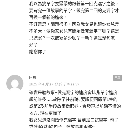
我以為挑單字要緊緊的跟著第一回克漏字之後，
要背完一個故事的單字，做完第二回的克漏字才
再換一個新的進來。
不好意思，問題很多，因為我女兒也跟你女兒差
不多大，像你家女兒有開始做克漏字了嗎？還是
只聽寫？一次聽寫多少呢？一軌？還是幾句就
好？
謝謝你了。
阿福
回覆
2015 年 4 月 17 日 於 下午 11:37
確實是聽故事+做克漏字的速度會比背單字進度
超前許多…..故除了往前聽, 要順便回顧第1集的
或第2及前半段故事做跟述~ 會發現以前聽不懂的
地方, 現在更懂了!
我女兒還沒開始作克漏字,目前是口試單字, 句子
或聽寫(默寫)句子…聽故事和跟述~