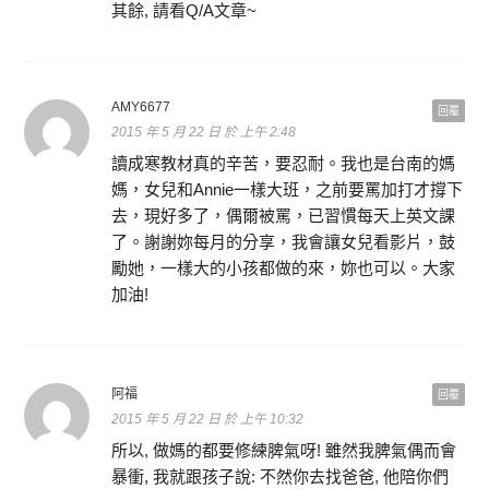
其餘, 請看Q/A文章~
AMY6677
回覆
2015 年 5 月 22 日 於 上午 2:48
讀成寒教材真的辛苦，要忍耐。我也是台南的媽
媽，女兒和Annie一樣大班，之前要罵加打才撐下
去，現好多了，偶爾被罵，已習慣每天上英文課
了。謝謝妳每月的分享，我會讓女兒看影片，鼓
勵她，一樣大的小孩都做的來，妳也可以。大家
加油!
阿福
回覆
2015 年 5 月 22 日 於 上午 10:32
所以, 做媽的都要修練脾氣呀! 雖然我脾氣偶而會
暴衝, 我就跟孩子說: 不然你去找爸爸, 他陪你們