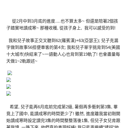
從2月中到3月底的進度….也不算太多~ 但還是陪著2個孩
子踏實地讀成寒~ 那種收穫, 從孩子身上, 我可以感受的到!
我和兒子故事正交叉聽到62(羅賓漢)+63(亞瑟王); 兒子克漏
字做到故事56搭便車客的第4次; 我和兒子單字挑背到54(美國
十大城市)快結束了~一語動人心也背到第19軌了! 也會盡量每
天做1~2軌跟述~
希望, 兒子能再6月底前完成第2級, 暑假再多衝刺第3集, 畢
竟上了國中, 能讀成寒的時間更少了! 雖然, 進度離我當初剛開
始讀成寒時設定讀完3集的時間整整落後1集, 但兒子女兒肯跟
著我讀, 一路下來, 他們真的表現好棒! 我只能再繼續”誘拐”他