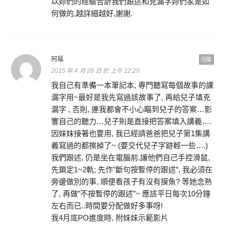
以妳們的經驗告訢我們跟述和克漏字妳們家是如
何做的,越詳細越好,謝謝.
阿福
回覆
2015 年 4 月 26 日 於 上午 12:20
我自己有準備一本筆記本, 專門聽寫每個故事的課
漏字用~最好是我先寫過該故事了, 再給兒子填克
漏字 , 否則, 連我都會不小心瞄到兒子的答案…影
響自己的聽力…兒子則是直接把答案填入講義….
因妹妹接著也要用, 我已經請爸爸把兒子第1集講
義寫過的都擦掉了~ (要交代兒子字跡輕一些….)
我們跟述, 仍是坐在電腦前,讓他們自己手控滑鼠,
先鎖定1~2軌; 先作”斷句按暫停的跟述”, 我必須在
旁邊做別的事, 順便看孩子有沒有摸魚? 等她念熟
了, 再做”不按暫停的跟述”~ 應該平日每次10分鐘
左右而已..時間要分配做好多事呀!
我4月底PO進度時, 附妹妹示範影片