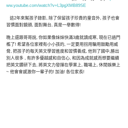
ww.youtube.com/watch?v=L3pgXMB89SE
這2年來幫孩子錄影, 除了保留孩子珍貴的童音外, 孩子也會
習慣面對鏡頭, 面對舞台, 真是一舉數得!
晚上還跟哥哥說, 你如果像妹妹快滿3歲就讀成寒, 現在已過門
檻了! 希望各位家裡有小小孩的, 一定要用拐用騙用鼓勵用威
脅, 把孩子的每天英文學習進度和習慣養成, 他到了國中,勝出
別人很多 , 有許多優越感和自信心, 和因為成就感而想要繼續
把英文鑽研下去, 將英文力發揮在學業上, 職場上, 休閒娛樂上
~ 他會會感激你一輩子的! 加油! 各位家長!