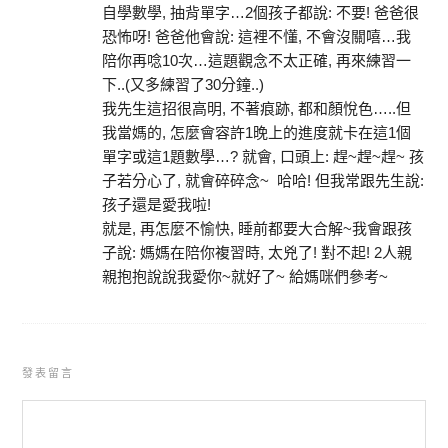
自學數學, 抽背單字…2個孩子都說: 不要! 爸爸很
恐怖呀! 爸爸他會說: 這裡不懂, 不會沒關嘻…我
陪你再唸10次…這題觀念不太正確, 再來練習一
下..(又多練習了30分鐘..)
我先生這招很高明, 不著痕跡, 都和顏悅色…..但
我當媽的, 怎麼會容許1晚上的進度就卡在這1個
單字或這1題數學…? 就會, 口頭上: 趕~趕~趕~ 孩
子若分心了, 就會碎碎念~ 哈哈! 但我常跟先生說:
孩子還是愛我啦!
就是, 再怎麼不愉快, 睡前都要大合解~我會跟孩
子說: 媽媽在陪你複習時, 太兇了! 對不起! 2人親
親抱抱說說我愛你~就好了~ 給媽咪們參考~
發表留言