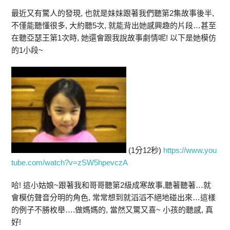
最近又有驚人的發現, 也就是妹妹跟著我們聽第2集故事後半,
不僅能聽懂很多, 大約聽5次, 就能背出她感興趣的片段…甚至
在聽亞瑟王第1次時, 她還會跟我說故事劇情呢! 以下是她模仿
的1小段~
(1分12秒)
https://www.you
tube.com/watch?v=zSW5hpevczA
哈! 這小姑娘~跟著我和哥哥聽第2級成寒故事,聽著聽著…就
會模仿聲音分明的角色, 常常想到就滔滔不絕地碰出來…這樣
的例子不勝枚舉….做媽媽的, 當然又驚又喜~ 小孩的聽感, 真
好!