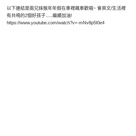
以下連結是兩兄妹猴年年假在車裡飆車歡唱~ 會英文/生活裡
有共鳴的2個好孩子…..繼續加油!
https://www.youtube.com/watch?v=-mNv8p5I0e4