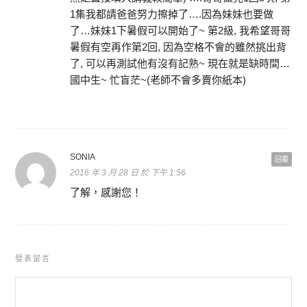
1集我都請爸爸努力擦掉了….因為妹妹也要做
了…妹妹1下暑假可以開始了~ 第2級, 我希望哥哥
暑假有空再作第2回, 因為空格不會的雖然挑出背
了, 可以再測試他有沒有記熟~ 現在就是缺時間…
國中生~ 忙盲茫~(老師不會多賣你紙本)
SONIA
回覆
2016 年 3 月 28 日 於 下午 1:56
了解，感謝您！
發表留言