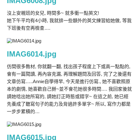
IMAG6008.jpg
沒上安親班的女兒, 時間多~ 就多衝一點英文!
她下午平均有4小時, 我就排一些額外的英文練習給她做, 等我
下班後有空再檢查….
IMAG6014.jpg
仿間很多教材, 你就翻一翻, 找出孩子程度上下或高一點點的,
會有一篇閱讀, 再內容克漏, 再理解題問及回答, 完了之後還有
文章仿寫…..Annie自學得早, 今天是進行仿寫., 她不喜歡照原
本的劇情, 她喜歡自己掰~並不會花她很多時間…. 我回家後就
請她唸出她所寫的, 請她訂正時態或錯字~ 在這之前, 她已經
先養成了聽寫句子的能力及背過許多單字~ 所以, 寫作力都是
一步步累積的…
IMAG6015.jpg