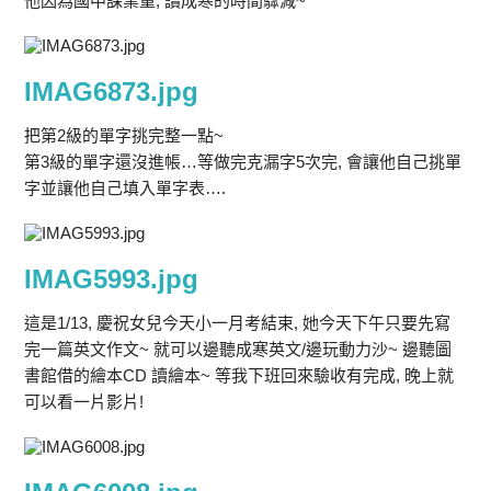
他因為國中課業重, 讀成寒的時間驟減~
IMAG6873.jpg
把第2級的單字挑完整一點~
第3級的單字還沒進帳…等做完克漏字5次完, 會讓他自己挑單
字並讓他自己填入單字表….
IMAG5993.jpg
這是1/13, 慶祝女兒今天小一月考結束, 她今天下午只要先寫
完一篇英文作文~ 就可以邊聽成寒英文/邊玩動力沙~ 邊聽圖
書館借的繪本CD 讀繪本~ 等我下班回來驗收有完成, 晚上就
可以看一片影片!