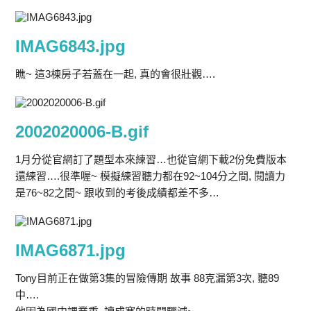
IMAG6843.jpg
瞧~ 這3棟房子若蓋在一起, 真的會很壯觀….
2002020006-B.gif
1月分從官網訂了題型本來練習…也從官網下載2份免費版本
還練習….很準喔~ 模擬練習聽力都在92~104分之間, 閱讀力
是76~82之間~ 跟收到的考後成績都差不多…
IMAG6871.jpg
Tony目前正在做第3集的冒險傳期 故事 88克漏第3次, 聽89
中….