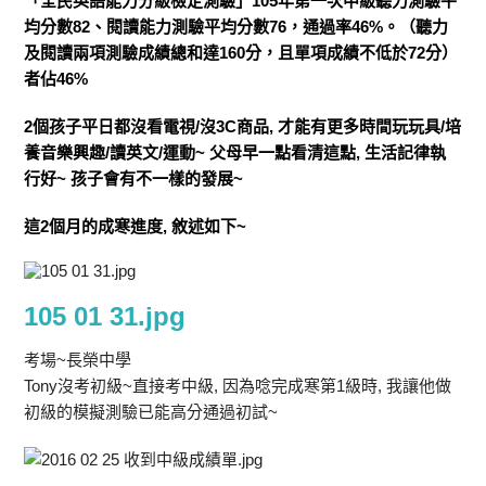
「全民英語能力分級檢定測驗」105年第一次中級聽力測驗平
均分數82、閱讀能力測驗平均分數76，通過率46%。（聽力
及閱讀兩項測驗成績總和達160分，且單項成績不低於72分）
者佔46%
2個孩子平日都沒看電視/沒3C商品, 才能有更多時間玩玩具/培
養音樂興趣/讀英文/運動~ 父母早一點看清這點, 生活記律執
行好~ 孩子會有不一樣的發展~
這2個月的成寒進度, 敘述如下~
105 01 31.jpg
考場~長榮中學
Tony沒考初級~直接考中級, 因為唸完成寒第1級時, 我讓他做
初級的模擬測驗已能高分通過初試~