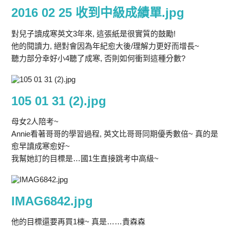
2016 02 25 收到中級成績單.jpg
對兒子讀成寒英文3年來, 這張紙是很實質的鼓勵!
他的閱讀力, 絕對會因為年紀愈大後/理解力更好而增長~
聽力部分幸好小4聽了成寒, 否則如何衝到這種分數?
105 01 31 (2).jpg
母女2人陪考~
Annie看著哥哥的學習過程, 英文比哥哥同期優秀數倍~ 真的是
愈早讀成寒愈好~
我幫她訂的目標是…國1生直接跳考中高級~
IMAG6842.jpg
他的目標還要再買1棟~ 真是……貴森森