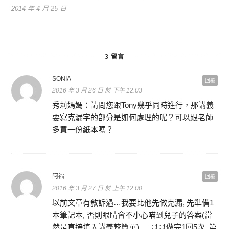
2014 年 4 月 25 日
3 留言
SONIA
回覆
2016 年 3 月 26 日 於 下午 12:03
秀莉媽媽：請問您跟Tony幾乎同時進行，那講義
要寫克漏字的部分是如何處理的呢？可以跟老師
多買一份紙本嗎？
阿福
回覆
2016 年 3 月 27 日 於 上午 12:00
以前文章有敘訴過…我要比他先做克漏, 先準備1
本筆記本, 否則眼睛會不小心喵到兒子的答案(當
然是直接填入講義較簡單) ….哥哥做完1回5次, 第