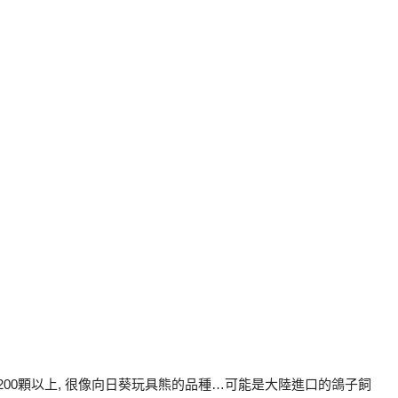
約200顆以上, 很像向日葵玩具熊的品種…可能是大陸進口的鴿子飼