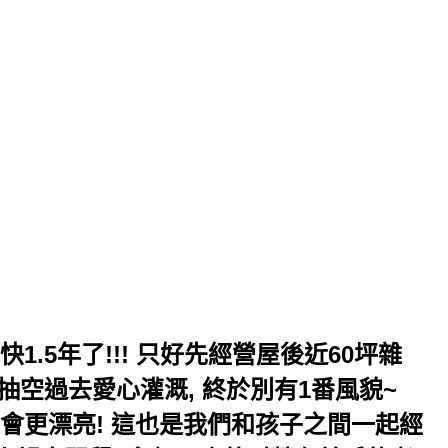
1.5年了!!! 只好先經營屋後近60坪雜
空過去愛心灌溉, 終於別有1番風貌~
, 會更漂亮! 這也是我們和孩子之間一起經