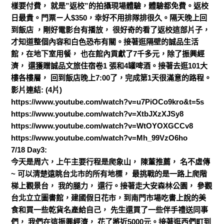
樣要付費， 就是”返校”的拍攝現場體驗，體驗都免費。返校
日最貴。門票ㄧ人$350，幸好不用排隊排很久。隔天晚上回
到飯店 ，剛好電影台有播放， 很好奇的看了返校這部片子，
才知道整個內容和白色恐布有關。接著逛隔壁的誠品生活
館，在地下室用餐， 也在館內貢獻了7千多元，除了振興經
濟， 還獲贈誠品文旅住宿卷1 張和4罐啤酒。接著去逛101大
樓各樓層， 回到飯店晚上7:00了，完成第1天很滿意的路程。
影片連結: (4片)
https://www.youtube.com/watch?v=u7PiOCo9kro&t=5s
https://www.youtube.com/watch?v=XtbJXzXJSy8
https://www.youtube.com/watch?v=WtOYOXGCCv8
https://www.youtube.com/watch?v=Mh_99VzO6ho
7/18 Day3:
今天是周六，上午主要行程是爬象山， 陳董推薦， 名不虛傳
~ 可以清楚遠眺台北市的所有地標， 最挑戰的是一路上爬階
梯上觀景台， 我的腿力， 還行。接著走大安森林公園， 參觀
台北立立圖書館，建國假日花市，到南門市場吃書上說的美
食和買一些乾貨名產給自己， 先生還買了一些伴手禮送同事
們， 我們在這振興經濟， 花了將近5000元。接著逛西們町到