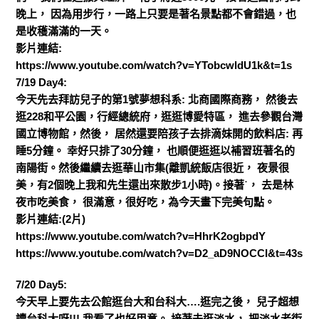
晚上， 因為用步行，一路上只要是著名景點都不會錯過，也
是收穫滿滿的一天。
影片連結:
https://www.youtube.com/watch?v=YTobcwldU1k&t=1s
7/19 Day4:
今天先去拜訪兒子的第1號夢想科系: 北商國際商務， 然後去
逛228和平公園，行經總統府，逛逛博愛特區， 進去參觀台灣
國立博物館，然後， 居然還要陪孩子去排滴妹開的飲料店: 再
睡5分鐘。 幸好只排了30分鐘， 也順便逛逛以補習班著名的
南陽街。然後繼續去逛華山市集(離凱統飯店很近， 夜景很
美，有2個晚上我和先生還出來散步1小時)。接著˙， 去是林
夜市吃美食， 很滿意，很好吃，為今天畫下完美句點。
影片連結:(2片)
https://www.youtube.com/watch?v=HhrK2ogbpdY
https://www.youtube.com/watch?v=D2_aD9NOCCI&t=43s
7/20 Day5:
今天早上要先去公館逛台大和台科大….逛完之後， 兒子超想
讀台科大呀!!! 我看了也好甲意。 接著去逛淡水， 把淡水老街