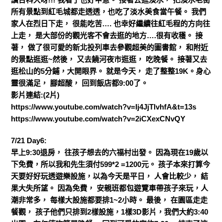
所有景點到紅毛城都走透透，也吃了淡水美食當午餐。 我們
家人在烈日下走， 很能吃苦…. 也幸好繼續往紅毛程的方向往
上走， 是大部份的觀光客不會去逛的地方….很有收穫。 接
著， 做了很可愛的新北投列車去參觀超美的圖書館， 和附近
的景點逛逛~然後， 又去饒河夜市逛逛， 吃晚餐。 接著又去
逛松山的5分鋪，大開眼界。 就是今天， 走了整整19K。身心
靈很滿足， 腳超酸， 回到飯店都9:00了。
影片連結:(2片)
https://www.youtube.com/watch?v=Ij4JjTlvhfA&t=13s
https://www.youtube.com/watch?v=2iCXexCNvQY
7/21 Day6:
早上9:30退房， 往孩子想去的六福村出發。 因為現在19歲以
下免費，所以我和先生須付599*2 =1200元。 孩子本來打算今
天要好好玩透遊樂設施，以為今天是平日， 人會比較少， 結
果大失所望。 因為免費， 安親班都包遊覽車帶孩子來玩，人
潮非常多， 每樣大設施都要排1~2小時。 最後， 在園區走走
餐觀， 孩子他們只排到2樣設施，1樣3D影片，我們大約3:40