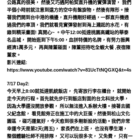
公路真的很美， 然後又巧遇阿帕契直升機的實彈演習， 我們
半個小時前就注意到遠方的空中有盤旋物，然後有隊形。接
著我們開到台中港的橋邊，直升機剛好經過，一群直升機通
過我們的車頂，我們就看見實彈發射到海上濺起的水花，有
錄到精采畫面! 真開心~ 。中午12:00抵達桃園高鐵站的華泰
名品城， 開始逛到下午5:00，血拼特價的名牌，有努力振興
經濟1萬多元， 再與陳董碰面，陳董招待吃全蝦大餐 ,夜宿陳
董家。
影片連結:
https://www.youtube.com/watch?v=81UcTtNQGXQ&t=4s
7/17 Day2:
今天早上8:00就抵達凱統飯店， 先寄放行李在櫃台， 就開始
走今天的行程。首先就先步行到飯店對面的台北科技大學，
因為大學還沒開放參觀， 所以無法進入系辦大樓。接著去國
父紀念館， 看見館旁正在施工中的大巨蛋，然後到松山文化
園區 ，碰巧運氣好，今天愈到很多剛新設的活動。我們非常
幸運今天是第2天(周五)， 家長們在上班， 也沒有學生潮，
整個體驗社師不用排隊， 又可以玩很多次， 又免費， 只有一