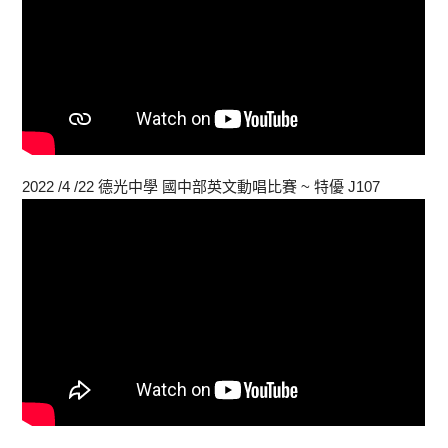
2022 /4 /22 德光中學 國中部英文動唱比賽 ~ 特優 J107