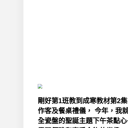
剛好第1班教到成寒教材第2集故事33
作客及餐桌禮儀， 今年，我
全瓷盤的聖誕主題下午茶點心