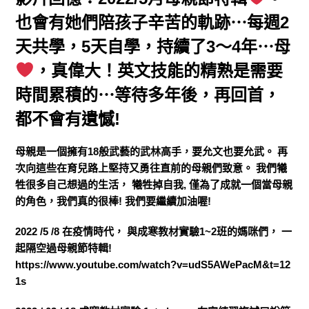
也會有她們陪孩子辛苦的軌跡⋯每週2
天共學，5天自學，持續了3～4年⋯母
，真偉大！英文技能的精熟是需要
時間累積的⋯等待多年後，再回首，
都不會有遺憾!
母親是一個擁有18般武藝的武林高手，要允文也要允武。 再
次向這些在育兒路上堅持又勇往直前的母親們致意。 我們犧
牲很多自己想過的生活， 犧牲掉自我, 僅為了成就一個當母親
的角色，我們真的很棒! 我們要繼續加油喔!
2022 /5 /8 在疫情時代， 與成寒教材實驗1~2班的媽咪們， 一
起隔空過母親節特輯!
https://www.youtube.com/watch?v=udS5AWePacM&t=12
1s