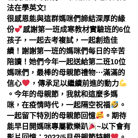
法在學英文!
很感恩能與這群媽咪們諦結深厚的緣
份
感謝第一班成寒教材實驗班的6位
孩子，一起去考複試，一起創造佳
績！謝謝第一班的媽咪們每日的辛苦
陪讀！她們今年一起送給第二班10位
媽咪們，最棒的母親節禮物⋯滿滿的
信心
，傳承足以繼續前進的動力
。今年的母親節，我就和這麼多媽
咪，在疫情時代，一起隔空祝福
。
一起留下特別的母親節回憶
。期待
能早日開媽咪專屬歡樂趴
~以下會有
影片回憶：2022/5月母親節特輯
。