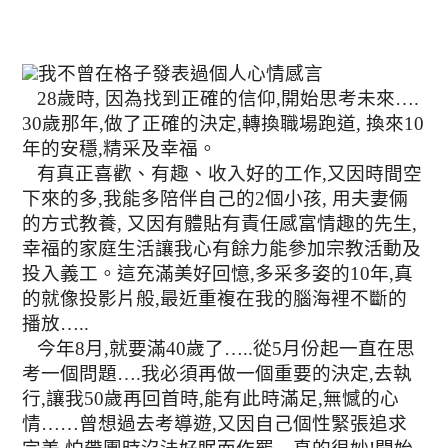
我不曾在格子發表過個人心情感言
28
歲時
,
因為找到正確的信仰
,
開始思考未來
….
30
歲那年
,
做了正確的決定
,
轉換職場跑道
,
換來
10
年的安穩
,
精采及幸福
。
有真正喜歡、有趣、收入好的工作
,
又因時間空
下來的多
,
我能多陪伴自己的
2
個小孩
,
用夫妻倆
的方式教養
,
又因有體貼有責任感富情趣的先生
,
幸福的家庭生活讓我心有餘力能參加宗教活動及
投入義工。這充滿美好回憶
,
多采多姿的
10
年
,
真
的就像投影片般
,
最近重複在我的腦海裡不斷的
播放
…..
今年
8
月
,
就要滿
40
歲了
…..
從
5
月份起
一直在思
考一個問題
….
我必須再做一個重要的決定
,
去執
行
,
讓我
50
歲再回首時
,
能有此時滿足
,
無憾的心
情
……
曾想過去考導遊
,
又因自己個性緊張追求