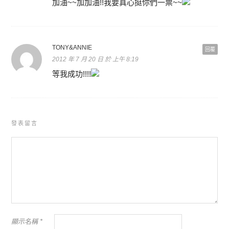
加油~~加加油!!我要真心挺你們一票~~
TONY&ANNIE
回覆
2012 年 7 月 20 日 於 上午 8:19
等我成功!!!!
發表留言
顯示名稱
*