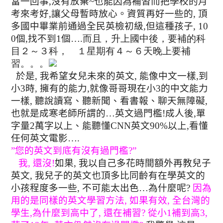
當一回事
,
沒有放棄
~
也能因為補習而把學校的月
考來考好
,
讓父母暫時放心
。
資質再好一些的
,
頂
多國中畢業前通過全民英檢初級
,
但這種孩子
, 10
0
個
,
找不到
1
個
….而且，升上國中後，要補的科
目２～３科， １星期有４～６天晚上要補
習。。。
於是
,
我希望女兒未來的英文
,
能像中文一樣
,
到
小
3
時
,
擁有的能力
,
就像哥哥現在小
3
的中文能力
一樣
,
聽說讀寫
、
聽新聞
、看書報、聊天無障礙
,
也就是成寒老師所謂的
…
英文過門檻
!
成人後,單
字量
2
萬字以上、能聽懂
CNN
英文
90%
以上
,
看懂
任何英文電影
….
”
您的英文到底有沒有過門檻
?”
我
,
還沒
!
如果
,
我以自己多花時間額外再教兒子
英文
,
我兒子的英文也頂多比同齡有在學英文的
小孩程度多一些
,
不可能太出色
…
為什麼呢
?
因為
用的是同樣的英文學習方法
,
如果有效
,
全台灣的
學生
,
為什麼到高中了
,
還在補習
?
從小
1
補到高
3,