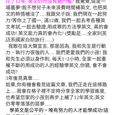
花了
12
年
,
英文仍然沒有過門檻
?
我驚覺
,
這是一
場噩夢
!
我不想兒子未來浪費時間補英文
,
也把英
文的熱情補沒了
….
我跟兒子說
:
我們現在一起努
力
!
等你上了國一
,
滿
12
歲
,
我們一起去考各種英
文考試
,
一起去驗證
,
用成寒的方法學英文
,
真的會
成功
!
英文能力真的會內化
! (獎勵是….全家到英
語系國家自助旅行…..)
我敢在這大聲宣言
,
那是因為
,
我和先生是行動
力
、執行力很強的人
…
我們更愛我們的小孩
!
我
和先生必須以身作則
,
每天
1~2
小時
,
全家一起重
複不斷的用成功的人的經驗學英文
,
你猜
,
會不會
成功
?
3
年後見真章
….
如果
,
你有機會看見這篇文章
,
我們正走在這條路
上
….
我會在格子裡不定時分享全家的學習進度
,
也希望您家的小孩別再步上補了
12
年英文
,
英文
仍零零落落的惡夢
…..
學英文是公平的，唯有努力的人才能學成功
!
這