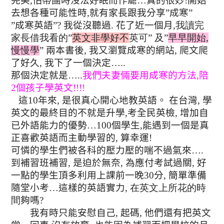
完美
,
怕帶團時沒法好眠而作罷
…
真的很妙
!
開始
去想各種可能性時
,
就有家長跟我分享
”
成寒
”
”
成寒英語
”
?
我從沒聽過
.
花了近一個月
,
我讀完
家長借我看的”
英文非學好不
英可” 及”
早早開始,
慢慢學
”
兩本書後
,
我又瀏覽成寒的網站
,
爬文爬
了好久
,
我下了一個決定
…..
那個決定就是
…..
我們夫妻倆要用成寒的方法
,
陪
2
個孩子學英文
!!!!
這
10
年來
,
是很真心開心地教英語
。
在台灣
,
學
英文的最終目的不就是升學
,
考全民英檢
,
增加自
已外語能力的優勢
…100
個學生
,
能遇到一個是真
正喜歡英語而主動學習的
,
算幸運
!
可憐的學生們被各科的壓力壓的喘不過氣來
….
到補習班補習
,
是迫於無奈
,
為
應付考試過關
,
好
一點的學生
頂多利用上課前一晚
30
分
,
簡單準備
隨堂小考
…
這樣的英語實力
, 在英文上所花的時
間
夠嗎
?
我有時只能安慰自己
,
起碼
,
他們還有把英文