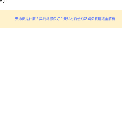
了!
天絲棉是什麼？與純棉哪個好？天絲材質優缺點與保養建議全解析