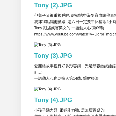
Tony (2).JPG
但兒子又很重視睡眠, 輕微地中海型貧血讓他易
我都10點讓他就寢! 週六日一定要午休補眠2小時
Tony 跟述成寒英文的:一語動人心”第09軌
https://www.youtube.com/watch?v=DcrbITmqI
Tony (3).JPG
愛麗絲故事裡有好多形容詞…光是形容她說話語調xxx tone 就
s….)
一語動人心也要進入第14軌: 錢財經濟
Tony (4).JPG
小孩子聽力好, 跟述能力強, 是無庸置疑的!