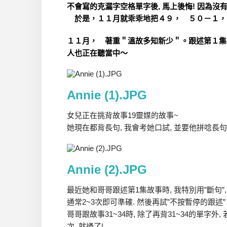
不會寫的克漏字空格單字後, 馬上後悔! 因
於是，１１月就乖乖地把４９， ５０－１
１１月， 著重＂溫故多知新少＂。跟述第１集
人也正在聽當中～
Annie (1).JPG
女兒正在挑背故事19靈媒的故事~
她現在都背長句, 我會考她口試, 並要他拼唸長
Annie (2).JPG
最近她和哥哥跟述第1集故事時, 我特別用”斷句”
通常2~3次即可準確. 然後再試”不按暫停的跟述”
哥哥跟故事31~34時, 除了再背31~34的單字外
次, 就通了!