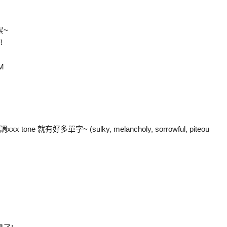
累~
!
cM
有好多單字~ (sulky, melancholy, sorrowful, piteou