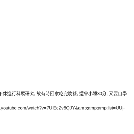
午休進行科展研究, 故有時回家吃完晚餐, 還會小睡30分, 又要自學
be.com/watch?v=7UlEcZv8QJY&amp;amp;amp;list=UUj-