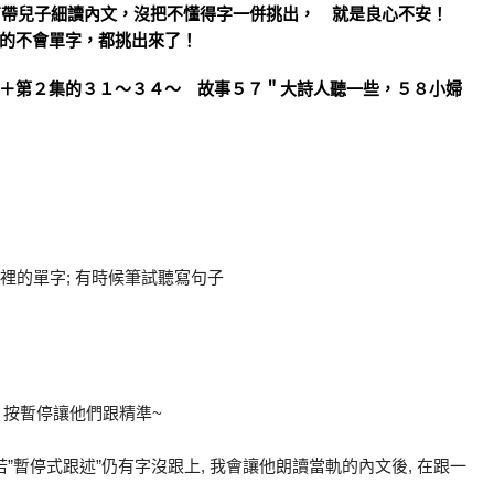
為沒有帶兒子細讀內文，沒把不懂得字一併挑出， 就是良心不安！
，的不會單字，都挑出來了！
＋第２集的３１～３４～ 故事５７＂大詩人聽一些，５８小婦
句裡的單字; 有時候筆試聽寫句子
, 按暫停讓他們跟精準~
, 若”暫停式跟述”仍有字沒跟上, 我會讓他朗讀當軌的內文後, 在跟一