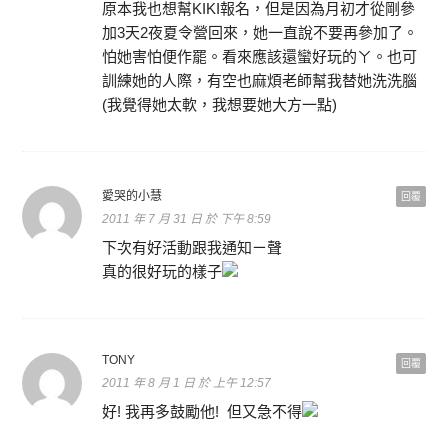
原本我也想幫KIKI報名，但是因為月初才從剛參
加3天2夜夏令營回來，她一直說不要再參加了。
怕她害怕便作罷。看來應該還蠻好玩的ㄚ。也可
訓練她的人際，有空也麻煩老師幫我替她洗洗腦
(我覺得她太軟，我想要她大方一點)
愛哭的小慧
回覆
2011 年 7 月 31 日 於 下午 8:59
下次有好活動跟我通知ㄧ聲
真的很好玩的樣子
TONY
回覆
2011 年 8 月 1 日 於 上午 12:57
好! 我再多鼓勵他! 但又急不得