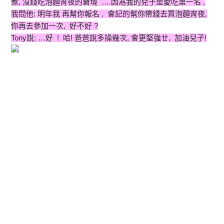
煮, 沒錢吃泡麵宵夜的窘境 ….因為我的兒子是愛吃第一名 ,
我問他: 明年我 再幫你報名 , 會記的幫你帶錢去買泡麵宵夜,
你再去參加一次, 好不好 ?
Tony說: …好 ! 哈! 爸爸說多操幾次, 會更堅強ㄝ, 加油兒子!