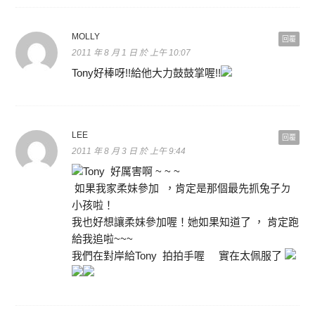
MOLLY
回覆
2011 年 8 月 1 日 於 上午 10:07
Tony好棒呀!!給他大力鼓鼓掌喔!!
LEE
回覆
2011 年 8 月 3 日 於 上午 9:44
Tony 好厲害啊 ~ ~ ~
如果我家柔妹參加 ，肯定是那個最先抓兔子ㄉ
小孩啦！
我也好想讓柔妹參加喔！她如果知道了 ， 肯定跑
給我追啦~~~
我們在對岸給Tony 拍拍手喔 實在太佩服了