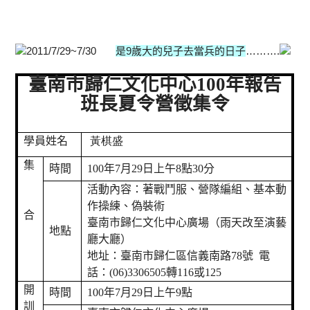
2011/7/29~7/30
是9歲大的兒子去當兵的日子
……….
臺南市
歸仁文化中心
100
年報告
班長夏令營徵集令
學員姓名
黃棋盛
集
時間
100
年
7
月
29
日上午
8
點
30
分
活動內容：著戰鬥服、營隊編組、基本動
作操練、偽裝術
合
臺南市歸仁文化中心廣場（雨天改至演藝
地點
廳大廳）
地址：臺南市歸仁區信義南路
78
號
電
話：
(06)3306505
轉
116
或
125
開
時間
100
年
7
月
29
日上午
9
點
訓