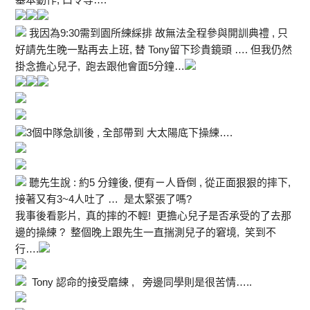
我因為9:30需到園所練綵排 故無法全程參與開訓典禮 , 只
好請先生晚一點再去上班, 替 Tony留下珍貴鏡頭 …. 但我仍然
掛念擔心兒子, 跑去跟他會面5分鐘…
3個中隊急訓後 , 全部帶到 大太陽底下操練….
聽先生說 : 約5 分鐘後, 便有ㄧ人昏倒 , 從正面狠狠的摔下,
接著又有3~4人吐了 … 是太緊張了嗎?
我事後看影片, 真的摔的不輕! 更擔心兒子是否承受的了去那
邊的操練 ? 整個晚上跟先生一直揣測兒子的窘境, 笑到不
行….
Tony 認命的接受磨練 , 旁邊同學則是很苦情…..