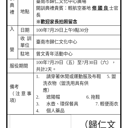
臺南市歸仁文化中心廣場
典
開訓典禮貴賓：輕航空基地
修
國
良
士官
地點
禮
長
※歡迎家長拍照留念
入
日期
100
年
7
月
29
日上午
9
點
30
分
收訓
臺南市歸仁文化中心
單位
營
駐地
曾文青年活動中心
100
年
7
月
29
日（五）至
7
月
30
日
（六），
服役期間
共計
2
天。
1.
請穿著休閒或運動服及布鞋
5.
盥
洗衣物（盥洗用具有供
備考
應）
（注意事
2.
遮陽帽
6.
拖鞋
項）
3.
水壺、環保餐具
7.
輕便雨衣
4.
個人藥品
（歸仁文