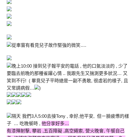
從車窗有看見兒子故作堅強的微笑….
晚上10:00 接到兒子報平安的電話 , 他的口氣淡淡的 , 少了
要臨去前晚的那種雀躍心情 .. 我跟先生又揣測更多狀況… 又
笑到不行! ( 畢竟兒子平時總是一副不勇敢, 很虛若的樣子, 且
又常請病假…
)
隔天 我們3人5:00去接Tony , 幸好,他平安, 但ㄧ臉疲憊的樣
子 … 吃晚餐時 ,
他分享好多…
有漆殫射擊, 攀岩 ,五百障礙 ,高空繩索, 營火晚會, 午餐自己