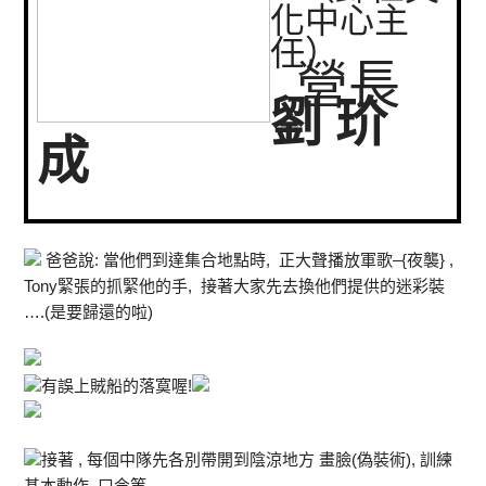
化中心主
任）
營長
劉 玠
成
爸爸說: 當他們到達集合地點時, 正大聲播放軍歌–{夜襲} ,
Tony緊張的抓緊他的手, 接著大家先去換他們提供的迷彩裝
….(是要歸還的啦)
有誤上賊船的落寞喔!
接著 , 每個中隊先各別帶開到陰涼地方 畫臉(偽裝術), 訓練
基本動作, 口令等….