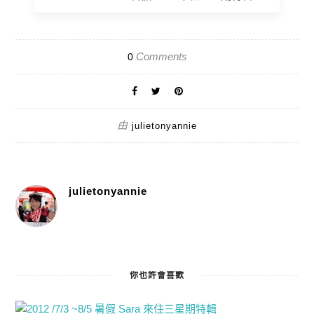
Comments
0
由
julietonyannie
julietonyannie
你也許會喜歡