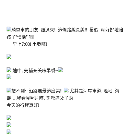
騎單車的朋友, 照過來!! 這條路線真美!! 暑假, 就好好地陪
孩子”慢活” 吧!
早上7:00! 岀發囉!
途中, 先補充美味早餐~
想不到~ 沿路風景這麼美!!
尤其是河岸車道, 溼地, 海
邊….我看見照片時, 驚覺這父子兩
今天的行程真好!