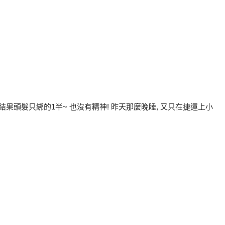
結果頭髮只綁的1半~ 也沒有精神! 昨天那麼晚睡, 又只在捷運上小