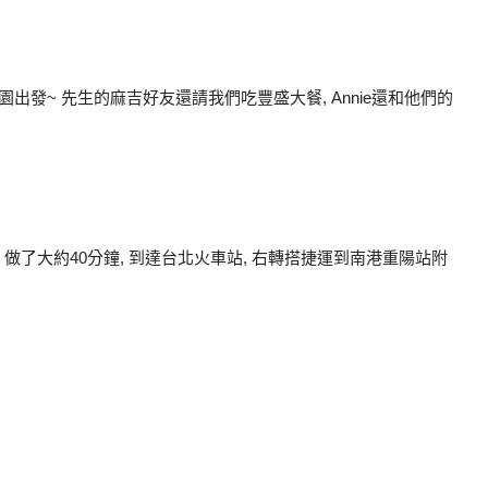
往桃園出發~ 先生的麻吉好友還請我們吃豐盛大餐, Annie還和他們的
車, 做了大約40分鐘, 到達台北火車站, 右轉搭捷運到南港重陽站附