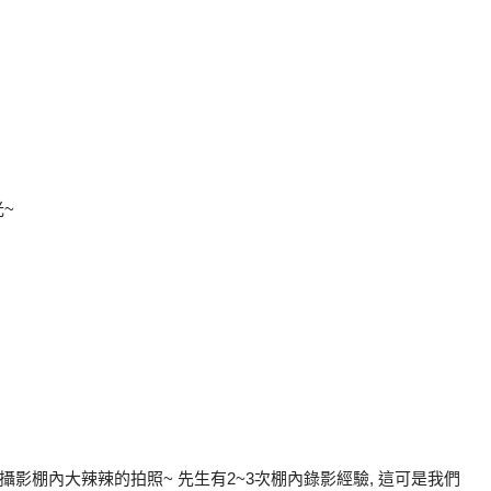
光~
入攝影棚內大辣辣的拍照~ 先生有2~3次棚內錄影經驗, 這可是我們