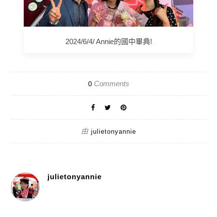
2024/6/4/ Annie的國中畢典!
Comments
0
由
julietonyannie
julietonyannie