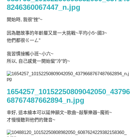
8246360067447_n.jpg
開始時, 我很”挫”~
因為聽故事的年齡層又是一大挑戰~平均小5~國3~
他們都很ㄍ一ㄥ”
我習慣接觸小班~小六~
所以, 自己感覺一開始蠻”冷”的~
1654257_10152250809042050_43796
68767487662894_n.jpg
幸好, 這本繪本可以延伸韻文~歌曲~敲擊樂器~魔術~
才慢慢聽到他們的聲音~