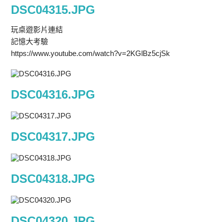
DSC04315.JPG
玩桌遊影片連結
記憶大考驗
https://www.youtube.com/watch?v=2KGlBz5cjSk
DSC04316.JPG
DSC04317.JPG
DSC04318.JPG
DSC04320.JPG