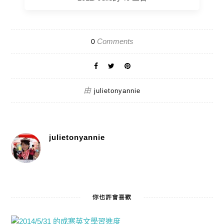
Comments
0
由
julietonyannie
julietonyannie
你也許會喜歡