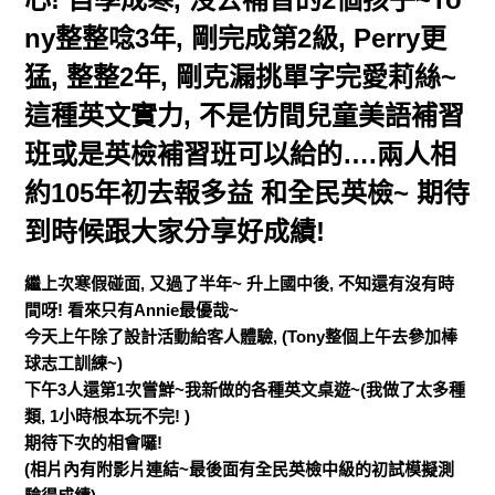
ny整整唸3年, 剛完成第2級, Perry更
猛, 整整2年, 剛克漏挑單字完愛莉絲~
這種英文實力, 不是仿間兒童美語補習
班或是英檢補習班可以給的….兩人相
約105年初去報多益 和全民英檢~ 期待
到時候跟大家分享好成績!
繼上次寒假碰面, 又過了半年~ 升上國中後, 不知還有沒有時
間呀! 看來只有Annie最優哉~
今天上午除了設計活動給客人體驗, (Tony整個上午去參加棒
球志工訓練~)
下午3人還第1次嘗鮮~我新做的各種英文桌遊~(我做了太多種
類, 1小時根本玩不完! )
期待下次的相會囉!
(相片內有附影片連結~最後面有全民英檢中級的初試模擬測