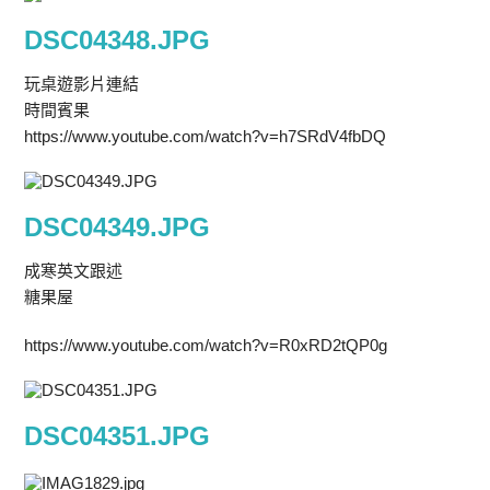
DSC04348.JPG
玩桌遊影片連結
時間賓果
https://www.youtube.com/watch?v=h7SRdV4fbDQ
DSC04349.JPG
成寒英文跟述
糖果屋
https://www.youtube.com/watch?v=R0xRD2tQP0g
DSC04351.JPG