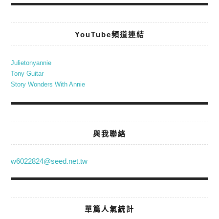
YouTube頻道連結
Julietonyannie
Tony Guitar
Story Wonders With Annie
與我聯絡
w6022824@seed.net.tw
單篇人氣統計