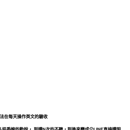
法在每天操作英文的驗收
私訊委婉的勸說， 到講N次的不聽，到後來變成公LINE直接講明