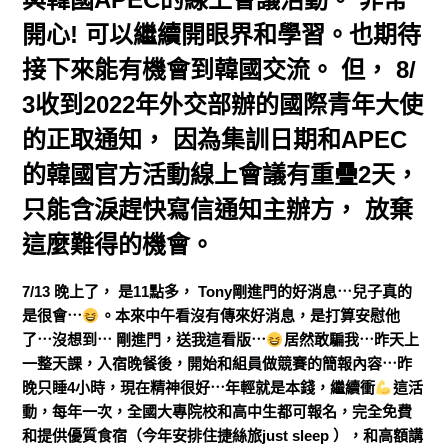
開心! 可以繼續開眼界和學習。也期待
接下來能有機會到韓國交流。 但， 8/
3收到2022年外交部辦的國際青年大使
的正取通知， 因為集訓日期和APEC
的韓國官方活動線上會議有重疊2天，
只能含淚趕快寫信通知主辦方， 放棄
這麼難得的機會。
7/13 晚上了， 是11點多， Tony剛進門的好消息⋯兒子真的
是很會⋯
。本來中午看沒有傳來好消息，是打算安慰他
了⋯沒想到⋯ 剛進門，送我這看版⋯
居然敢騙我⋯昨天上
一整天課，入宿晚餐後，開始和組員做競賽的簡報內容⋯昨
晚只睡4小時，現在精神很好⋯年輕就是本錢，繼續衝
這活
動，每年一次，全國大專院校和高中生都可報名，完全免費
和提供優質食宿（今年安排住捷絲旅just sleep ），和高額講